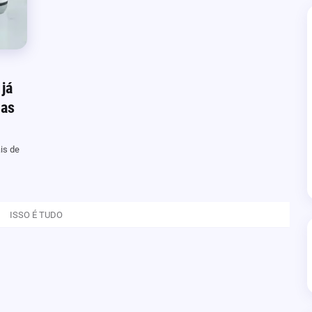
já
das
is de
ISSO É TUDO